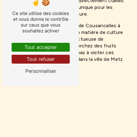
de déguster des fruits frais directement cueillis
des arbres. Une expérience unique pour les
Ce site utilise des cookies
amateurs de fruits et de nature.
et vous donne le contrôle
sur ceux que vous
En conclusion, Les Vergers de Cousancelles à
souhaitez activer
Metz sont une référence en matière de culture
fruitière de qualité et respectueuse de
l'environnement. Si vous cherchez des fruits
Tout accepter
frais et délicieux, n'hésitez pas à visiter ces
Tout refuser
vergers d'exception situés dans la ville de Metz.
Personnaliser
En savoir plus
Contactez-nous