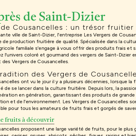
près de Saint-Dizier
de Cousancelles : un trésor fruitier 
ante ville de Saint-Dizier, l'entreprise Les Vergers de Cousa
de production fruitière de qualité. Spécialisée dans la cultur
gricole familiale s'engage à vous offrir des produits frais et
z l'univers coloré et gourmand des vergers de Saint-Dizier 
t des Vergers de Cousancelles.
tradition des Vergers de Cousancell
celles ont vu le jour il y a plusieurs décennies, lorsque la f
dé de se lancer dans la culture fruitière. Depuis lors, la passio
ration en génération, garantissant des produits de grande q
dition et de l'environnement. Les Vergers de Cousancelles s
le pour tous les amateurs de fruits frais et gorgés de saveu
e fruits à découvrir
ncelles proposent une large variété de fruits, pour le plus g
res, cerises, prunes, abricots, pêches, figues, raisins et bie