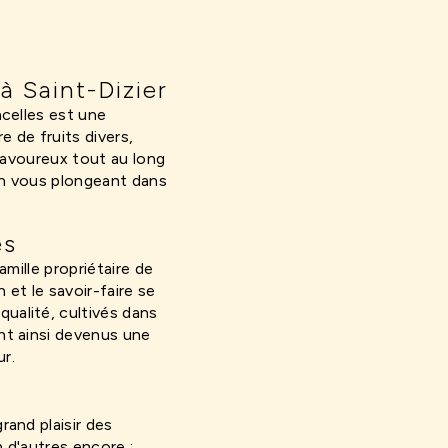
à Saint-Dizier
ncelles est une
e de fruits divers,
 savoureux tout au long
en vous plongeant dans
es
amille propriétaire de
n et le savoir-faire se
ualité, cultivés dans
ont ainsi devenus une
r.
rand plaisir des
n d'autres encore :