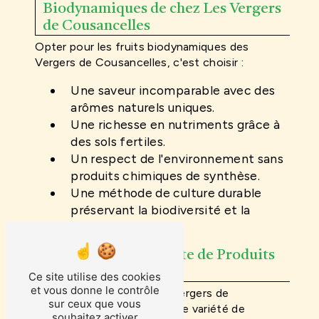
Biodynamiques de chez Les Vergers
de Cousancelles
Opter pour les fruits biodynamiques des
Vergers de Cousancelles, c'est choisir :
Une saveur incomparable avec des
arômes naturels uniques.
Une richesse en nutriments grâce à
des sols fertiles.
Un respect de l'environnement sans
produits chimiques de synthèse.
Une méthode de culture durable
préservant la biodiversité et la
qualité des sols.
Une Gamme Complète de Produits
Transformés
Ce site utilise des cookies
et vous donne le contrôle
Outre les fruits frais, Les Vergers de
sur ceux que vous
Cousancelles proposent une variété de
souhaitez activer