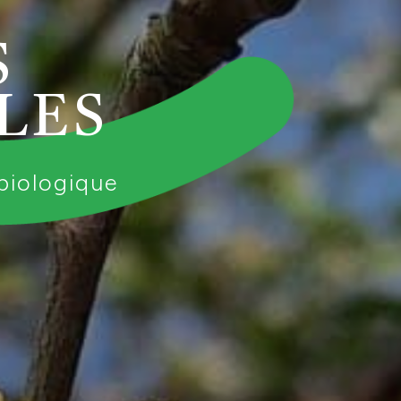
S
LES
 biologique