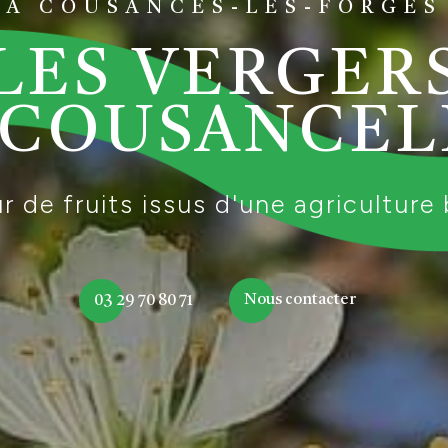
À COUSANCES-LES-FORGES
LES VERGER
 COUSANCEL
 de fruits issus d'une agriculture
Nous contacter
03 29 70 80 71