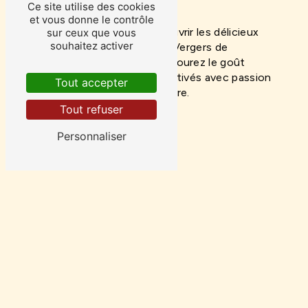
l'environnement.
Ce site utilise des cookies
et vous donne le contrôle
N'attendez plus pour découvrir les délicieux
sur ceux que vous
souhaitez activer
fruits de saison bio de Les Vergers de
Cousancelles à Metz et savourez le goût
authentique de produits cultivés avec passion
Tout accepter
et engagement pour la nature.
Tout refuser
En savoir plus
Personnaliser
Contactez-nous
ADRESSE