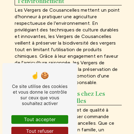
l'environnement
Les Vergers de Cousancelles mettent un point
d'honneur à pratiquer une agriculture
respectueuse de l'environnement. En
privilégiant des techniques de culture durables
et innovantes, les Vergers de Cousancelles
veillent à préserver la biodiversité des vergers
tout en limitant l'utilisation de produits
chimiques. Grâce à leur engagement en faveur
de l'agriculture raisonnée, les Vergers de
Cousancelles contribuent à la préservation de
l'écosystème local et à la promotion d'une
agriculture plus saine et responsable.
Ce site utilise des cookies
et vous donne le contrôle
Commander ses fruits chez Les
sur ceux que vous
Vergers de Cousancelles
souhaitez activer
Pour profiter de fruits frais et de qualité à
Nancy, il vous suffit de passer commande
Tout accepter
auprès des Vergers de Cousancelles. Que ce
soit pour une dégustation en famille, un
Tout refuser