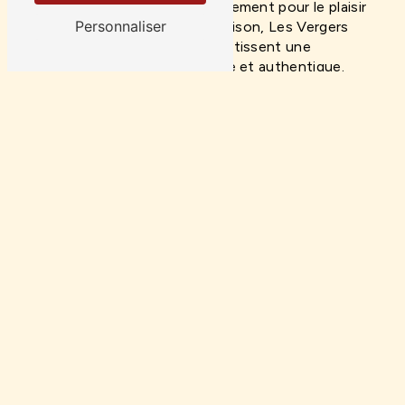
événement spécial ou simplement pour le plaisir
Personnaliser
de savourer des fruits de saison, Les Vergers
de Cousancelles vous garantissent une
expérience gustative unique et authentique.
N'hésitez pas à découvrir la diversité et la
fraîcheur de leurs fruits et à soutenir une
agriculture locale et responsable en choisissant
Les Vergers de Cousancelles.
En savoir plus
Contactez-nous