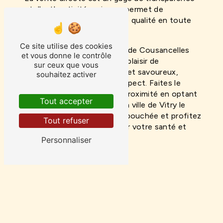
et d'authenticité, qui vous permet de
consommer des produits de qualité en toute
confiance.
Ce site utilise des cookies
En conclusion, Les Vergers de Cousancelles
et vous donne le contrôle
vous invitent à découvrir le plaisir de
sur ceux que vous
consommer des fruits frais et savoureux,
souhaitez activer
cultivés avec passion et respect. Faites le
choix de la qualité et de la proximité en optant
Tout accepter
pour la vente directe dans la ville de Vitry le
François. Savourez chaque bouchée et profitez
Tout refuser
des bienfaits des fruits pour votre santé et
votre bien-être.
Personnaliser
En savoir plus
Contactez-nous